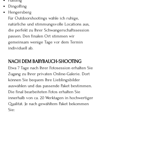
Plattling
Dingolfing
Hengersberg
Für Outdoorshootings wähle ich ruhige,
natürliche und stimmungsvolle Locations aus,
die perfekt zu Ihrer Schwangerschaftssession
passen. Den finalen Ort stimmen wir
gemeinsam wenige Tage vor dem Termin
individuell ab.
NACH DEM BABYBAUCH-SHOOTING
Etwa 7 Tage nach Ihrer Fotosession erhalten Sie
Zugang zu Ihrer privaten Online-Galerie. Dort
können Sie bequem Ihre Lieblingsbilder
auswählen und das passende Paket bestimmen.
Die final bearbeiteten Fotos erhalten Sie
innerhalb von ca. 20 Werktagen in hochwertiger
Qualität. Je nach gewähltem Paket bekommen
Sie:
professionell retuschierte Bilder in hoher
Auflösung als JPG-Dateien
edle Fotodrucke im Format 15x23 cm
hochwertige Erinnerungen für die ganze Familie
Ich lege großen Wert auf natürliche