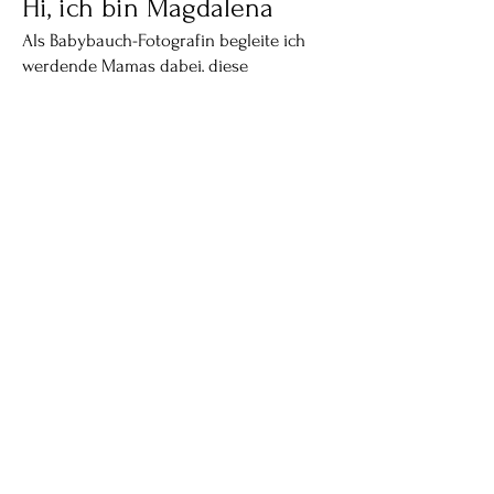
Hi, ich bin Magdalena
Als Babybauch-Fotografin begleite ich
werdende Mamas dabei, diese
besondere Zeit in emotionalen und
zeitlosen Bildern festzuhalten.
Viele Frauen kommen zu mir und sagen:
„Ich bin eigentlich gar nicht fotogen.“
Und fast alle sind überrascht, wie
schön und wohl sie sich während
ihres Shootings fühlen.
Du musst weder posieren können noch
wissen, was du anziehen sollst — ich
begleite dich Schritt für Schritt.
Gemeinsam erschaffen wir
Erinnerungen, die bleiben.