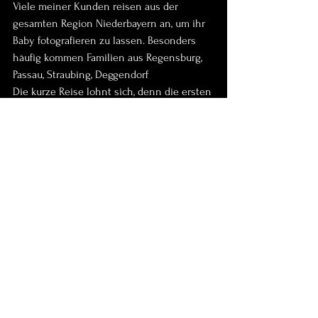
Viele meiner Kunden reisen aus der 
gesamten Region Niederbayern an, um ihr 
Baby fotografieren zu lassen. Besonders 
häufig kommen Familien aus Regensburg, 
Passau, Straubing, Deggendorf
Die kurze Reise lohnt sich, denn die ersten 
Tage Ihres Babys lassen sich nicht 
wiederholen – aber für immer bewahren.
Der beste Zeitpunkt für das 
Shooting
Idealerweise findet ein Neugeborenen 
Fotoshooting zwischen dem 5. und 14. 
Lebenstag statt. In dieser Zeit schlafen 
Babys noch sehr tief und lassen sich 
besonders sanft positionieren. Falls dieser 
Zeitraum verpasst wird, sind dennoch 
wunderschöne Babyfotos möglich – jedes 