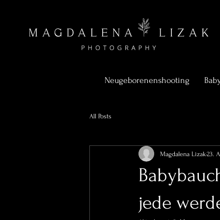
Neugeborenenshooting
Bab
All Posts
Magdalena Lizak
23. A
Babybauch
jede wer