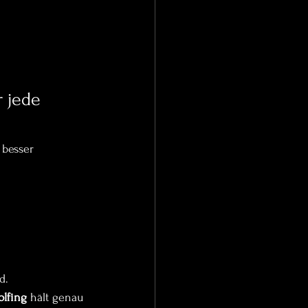
 jede 
 besser 
d.
olfing
 hält genau 