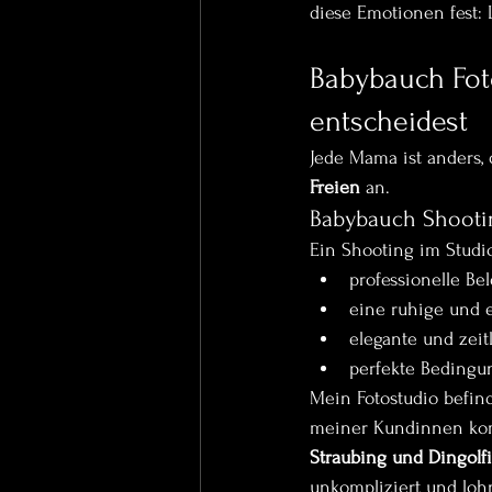
diese Emotionen fest:
Babybauch Fot
entscheidest
Jede Mama ist anders, 
Freien
 an.
Babybauch Shooti
Ein Shooting im Studio
professionelle Be
eine ruhige und 
elegante und zeit
perfekte Bedingu
Mein Fotostudio befind
meiner Kundinnen kom
Straubing und Dingolf
unkompliziert und loh