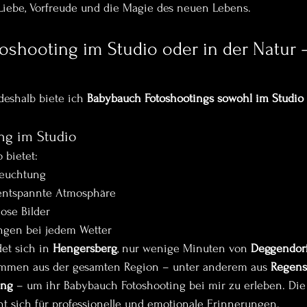
 Liebe, Vorfreude und die Magie des neuen Lebens.
oshooting im Studio oder in der Natur 
deshalb biete ich 
Babybauch Fotoshootings sowohl im Studio 
ng im Studio
 bietet:
leuchtung
entspannte Atmosphäre
lose Bilder
ngen bei jedem Wetter
et sich in 
Hengersberg
, nur wenige Minuten von 
Deggendor
men aus der gesamten Region – unter anderem aus 
Regensb
ing
 – um ihr Babybauch Fotoshooting bei mir zu erleben. Die 
nt sich für professionelle und emotionale Erinnerungen.