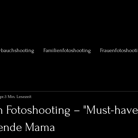
ybauchshooting
Familienfotoshooting
Frauenfotoshoot
pr.
3 Min. Lesezeit
 Fotoshooting – "Must-have"
dende Mama